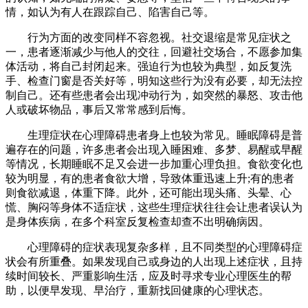
情，如认为有人在跟踪自己、陷害自己等。
行为方面的改变同样不容忽视。社交退缩是常见症状之
一，患者逐渐减少与他人的交往，回避社交场合，不愿参加集
体活动，将自己封闭起来。强迫行为也较为典型，如反复洗
手、检查门窗是否关好等，明知这些行为没有必要，却无法控
制自己。还有些患者会出现冲动行为，如突然的暴怒、攻击他
人或破坏物品，事后又常常感到后悔。
生理症状在心理障碍患者身上也较为常见。睡眠障碍是普
遍存在的问题，许多患者会出现入睡困难、多梦、易醒或早醒
等情况，长期睡眠不足又会进一步加重心理负担。食欲变化也
较为明显，有的患者食欲大增，导致体重迅速上升;有的患者
则食欲减退，体重下降。此外，还可能出现头痛、头晕、心
慌、胸闷等身体不适症状，这些生理症状往往会让患者误认为
是身体疾病，在多个科室反复检查却查不出明确病因。
心理障碍的症状表现复杂多样，且不同类型的心理障碍症
状会有所重叠。如果发现自己或身边的人出现上述症状，且持
续时间较长、严重影响生活，应及时寻求专业心理医生的帮
助，以便早发现、早治疗，重新找回健康的心理状态。