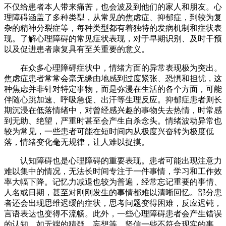
不仅给患者本人带来痛苦，也会波及到他们的家人和朋友。心
理障碍涵盖了多种类型，从常见的焦虑症、抑郁症，到较为复
杂的精神分裂症等，每种类型都有着独特的发病机制和症状表
现。了解心理障碍的常见症状表现，对于早期识别、及时干预
以及促进患者康复具有至关重要的意义。
在众多心理障碍症状中，情绪方面的异常表现极为突出。
焦虑症患者常常会毫无缘由地感到过度紧张、恐惧和担忧，这
种焦虑并非针对特定事物，而是弥漫在生活的各个方面，可能
伴随心跳加速、呼吸急促、出汗等生理反应。抑郁症患者则长
期沉浸在低落情绪中，对曾经感兴趣的事物失去热情，时常感
到无助、绝望，严重时甚至会产生自杀念头。情绪波动异常也
较为常见，一些患者可能在短时间内从极度兴奋转为极度低
落，情绪变化毫无规律，让人难以捉摸。
认知障碍也是心理障碍的重要表现。患者可能出现注意力
难以集中的情况，无法长时间专注于一件事情，学习和工作效
率大幅下降。记忆力减退也较为普遍，经常忘记重要的事情、
人名或日期，甚至对刚刚发生的事情都难以清晰回忆。部分患
者还会出现思维迟缓的症状，思考问题变得困难，反应迟钝，
言语表达也变得不流畅。此外，一些心理障碍患者会产生错误
的认知，如无端的猜疑、妄想等，坚信一些不符合现实的事