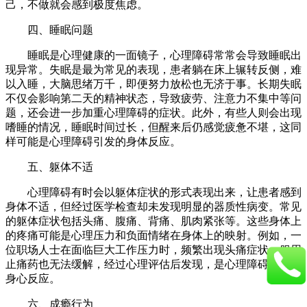
己，不做就会感到极度焦虑。​
四、睡眠问题​
睡眠是心理健康的一面镜子，心理障碍常常会导致睡眠出
现异常。失眠是最为常见的表现，患者躺在床上辗转反侧，难
以入睡，大脑思绪万千，即便努力放松也无济于事。长期失眠
不仅会影响第二天的精神状态，导致疲劳、注意力不集中等问
题，还会进一步加重心理障碍的症状。此外，有些人则会出现
嗜睡的情况，睡眠时间过长，但醒来后仍感觉疲惫不堪，这同
样可能是心理障碍引发的身体反应。​
五、躯体不适​
心理障碍有时会以躯体症状的形式表现出来，让患者感到
身体不适，但经过医学检查却未发现明显的器质性病变。常见
的躯体症状包括头痛、腹痛、背痛、肌肉紧张等。这些身体上
的疼痛可能是心理压力和负面情绪在身体上的映射。例如，一
位职场人士在面临巨大工作压力时，频繁出现头痛症状，服用
止痛药也无法缓解，经过心理评估后发现，是心理障碍导致的
身心反应。​
六、成瘾行为​