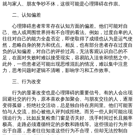
就与家人、朋友争吵不休，这很可能是心理障碍在作祟。​
二、认知偏差​
心理障碍患者常常存在认知方面的偏差。他们可能对自
己、他人或周围世界持有不合理的看法。例如，过度自卑的人
往往对自己的能力全盘否定，即使取得了成绩也认为是运气使
然，忽略自身的努力和优点。相反，也有部分患者存在过度自
负的认知偏差，对自己的评价过高，无法客观认识自己的不
足，在面对失败时难以接受现实，容易陷入沮丧和愤怒之中。
此外，一些患者还可能出现思维混乱的情况，难以集中注意
力，思考问题时逻辑不清晰，影响学习和工作效率。​
三、行为改变​
行为的显著改变也是心理障碍的重要信号。有的人会出现
回避社交的行为，原本喜欢参加聚会、与朋友交往的人，逐渐
变得孤僻，拒绝社交活动，总是独自待在房间里。他们可能害
怕与人交流，担心被他人评判或拒绝。而另一些人则可能出现
强迫行为，比如反复检查门窗是否关好、洗手时间过长且频率
极高、走路必须遵循特定的步数和路线等。这些强迫行为并非
出于自愿，患者往往知道这些行为不合理，但却无法控制自