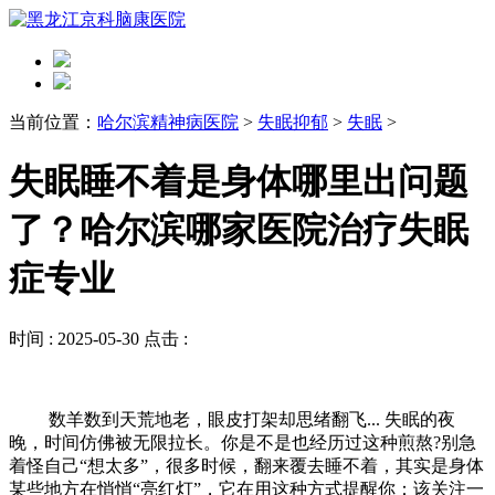
当前位置：
哈尔滨精神病医院
>
失眠抑郁
>
失眠
>
失眠睡不着是身体哪里出问题
了？哈尔滨哪家医院治疗失眠
症专业
时间 :
2025-05-30
点击 :
数羊数到天荒地老，眼皮打架却思绪翻飞... 失眠的夜
晚，时间仿佛被无限拉长。你是不是也经历过这种煎熬?别急
着怪自己“想太多”，​​很多时候，翻来覆去睡不着，其实是身体
某些地方在悄悄“亮红灯”​​，它在用这种方式提醒你：该关注一