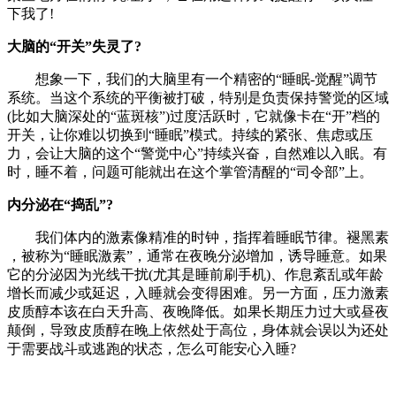
下我了!
​​大脑的“开关”失灵了?​​
想象一下，我们的大脑里有一个精密的“睡眠-觉醒”调节
系统。当这个系统的平衡被打破，特别是负责保持警觉的区域
(比如大脑深处的“蓝斑核”)过度活跃时，它就像卡在“开”档的
开关，让你难以切换到“睡眠”模式。持续的紧张、焦虑或压
力，会让大脑的这个“警觉中心”持续兴奋，自然难以入眠。​​有
时，睡不着，问题可能就出在这个掌管清醒的“司令部”上。​​
​​内分泌在“捣乱”?​​
我们体内的激素像精准的时钟，指挥着睡眠节律。​​褪黑素​​
，被称为“睡眠激素”，通常在夜晚分泌增加，诱导睡意。如果
它的分泌因为光线干扰(尤其是睡前刷手机)、作息紊乱或年龄
增长而减少或延迟，入睡就会变得困难。另一方面，压力激素​​
皮质醇​​本该在白天升高、夜晚降低。如果长期压力过大或昼夜
颠倒，导致皮质醇在晚上依然处于高位，身体就会误以为还处
于需要战斗或逃跑的状态，怎么可能安心入睡?