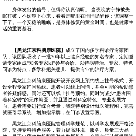
​​身体发出的信号，值得你认真倾听。​​ 当夜晚的宁静被失
眠打破，不妨静下心来，看看是哪里在悄悄提醒你：该调整一
下了。一个安稳的睡眠，是身体修复的黄金时间，也是健康生
活的重要基石。
【黑龙江京科脑康医院】
成立了国内多学科诊疗专家团
队，该团队吸收了一批30年以上临床经验的知名专家，定期邀
请专家组成“知名专家团”参与会诊。以特病特治、专家、特色
问诊为特点，多学科把关患儿，提供专业的治疗方案。
黑龙江京科脑康医院开设开设网上预约线上挂号模式，开
设全程专家询问热线。患者可以线上问询，并会可能的帮助患
者答疑解惑。同时还可以线上挂号预约。同时为减少“患者围
着科室转”的无序就医，并且通过对科室特色、专业发展方
向、患者需要进行综合考量，我院特别设计就医流程图，完善
就医引导系统，增加指示牌，在门诊设置导医。
黑龙江京科脑康医院管理科学规范，以科学发展观严格治
院，坚持专科特色服务，着力提高环境、服务、质量三大品