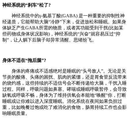
​​神经系统的“刹车”松了?​​
神经系统中的​​γ-氨基丁酸(GABA)​​ 是一种重要的抑制性神
经递质，它能帮助大脑“冷静”下来，促进放松和睡眠。如果身
体缺乏产生GABA所需的物质，或者其功能受到干扰(比如某
些药物或身体状况影响)，神经系统的“兴奋”就容易压过“抑
制”，让人躺下后脑子却异常清醒、思绪纷飞。
​​身体不适在“拖后腿”?​​
身体的疼痛或不适感绝对是睡眠的“头号敌人”。无论是关
节炎的酸痛、头痛的困扰、肌肉的紧绷，还是胃食管反流带来
的烧灼感，这些持续的不适信号会不断传递给大脑，干扰入睡
过程。同样，​​呼吸问题​​如鼻塞、哮喘或睡眠呼吸暂停，会导致
缺氧或呼吸不畅，身体为了维持供氧会本能地“唤醒”你，打断
睡眠或让你难以进入深度睡眠。​​消化系统​​在夜间如果负担过
重，比如晚餐过饱或吃了难消化的食物，肠胃持续工作也会影
响睡眠质量。