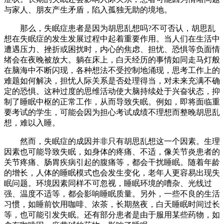
与家人、朋友产生矛盾，陷入孤独无助的境地。​
那么，失眠症患者是因为胡思乱想吗?不可否认，胡思乱
想在失眠症的发生发展过程中起着重要作用。当人们在生活中
遭遇压力、挫折或困扰时，内心的焦虑、担忧、恐惧等负面情
绪会在夜晚被放大。躺在床上，白天经历的事情如同走马灯般
在脑海中不断闪现，各种想法不受控制地涌现，思考工作上的
难题如何解决，担忧人际关系是否处理得当，对未来充满不确
定的恐惧。这种过度的思维活动使大脑持续处于兴奋状态，抑
制了睡眠中枢的正常工作，从而导致失眠。例如，即将面临重
要考试的学生，可能会因为担心考试成绩不理想而整晚胡思乱
想，难以入睡。​
然而，失眠症的成因并非只有胡思乱想这一个因素。生理
因素也可能导致失眠，如身体的疼痛、不适，像关节炎患者的
关节疼痛、肠胃疾病引起的腹痛等，都会干扰睡眠。随着年龄
的增长，人体的睡眠模式也会发生变化，老年人更容易出现失
眠问题。环境因素同样不可忽视，睡眠环境的嘈杂、光线过
强、温度不适等，都会影响睡眠质量。另外，一些不良的生活
习惯，如睡前饮用咖啡、浓茶，长期熬夜，白天睡眠时间过长
等，也可能引发失眠。还有部分患者是由于服用某些药物，如