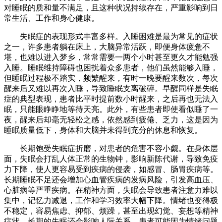
对睡眠的质和量不满足，且这种状况持续存在，严重影响到日
常生活、工作和身心健康。​
失眠症的表现形式丰富多样。入睡困难是最为常见的症状
之一，许多患者躺在床上，大脑异常活跃，即便身体疲惫不
堪，也难以进入梦乡，常常需要一两个小时甚至更久才能勉强
入睡。睡眠维持障碍也困扰着众多患者，他们虽然能够入睡，
但睡眠过程极不踏实，频繁醒来，有时一晚要醒来数次，每次
醒来后又难以再次入睡，导致睡眠支离破碎。早醒同样是失眠
症的典型表现，患者比平时提前数小时醒来，之后再也无法入
眠，只能眼睁睁地等待天亮。此外，有些患者即使看似睡了一
夜，醒来后却毫无轻松之感，依然感到疲倦、乏力，这是因为
睡眠质量低下，身体和大脑并未得到充分的休息和恢复。​
长期饱受失眠症折磨，对患者的危害不容小觑。在身体层
面，失眠会打乱人体正常的生物钟，影响新陈代谢，导致免疫
力下降，使人更容易受到疾病的侵袭，如感冒、肠胃疾病等。
长期睡眠不足还会增加心血管疾病的发病风险，引发高血压、
心脏病等严重疾病。在精神方面，失眠会导致患者注意力难以
集中，记忆力减退，工作和学习效率大幅下降。情绪也变得极
不稳定，容易焦虑、抑郁、烦躁，甚至出现幻觉、妄想等精神
症状。长期的失眠还会影响人际关系，患者可能因为情绪问题