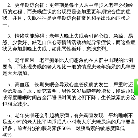
2、更年期综合征：更年期是每个人从中年步入老年必须经
历的过程，而失眠症状的出现更是会加重更年期综合症的症
状。并且，失眠往往是更年期综合征常见和早出现的症状之
一。
3、情绪功能障碍：老年人晚上失眠会引起心烦、急躁、易
怒、少爱好、缺乏自信心等情绪活动功能异常症状，而这些症
状又会加剧晚上失眠，如此恶性循环，愈演愈烈。
4、老年痴呆：老年痴呆比人们想象的在人群中出现的比例
要高，而出现失眠的老人相比一般的情况患老年痴呆的几率更
是大大增加。
5、高血压，长期失眠会导致心血管疾病的发生，严重时还
会诱发高血压，研究表明，男性50岁后随年龄增长，慢波睡眠
或深度睡眠时间占全部睡眠时间的比例下降，生长激素的分泌
也相应减少。
6、老年失眠还会引起糖尿病，有关调查发现，平均睡眠不
足五小时的老人比平均睡眠八小时老人所患糖尿病的几率要高
很多，前者分泌的胰岛素多50%，对胰岛素的敏感度降低
40%。