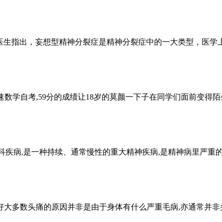
生指出，妄想型精神分裂症是精神分裂症中的一大类型，医学上将
数学自考,59分的成绩让18岁的莫颜一下子在同学们面前变得陌生,
疾病,是一种持续、通常慢性的重大精神疾病,是精神病里严重的一
好大多数头痛的原因并非是由于身体有什么严重毛病,亦通常并非头