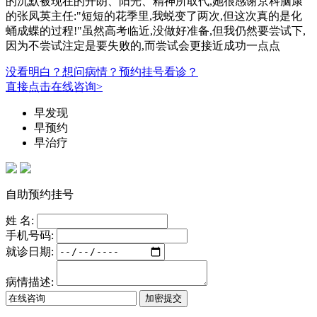
的沉默被现在的开朗、阳光、精神所取代,她很感谢京科脑康
的张凤英主任:"短短的花季里,我蜕变了两次,但这次真的是化
蛹成蝶的过程!"虽然高考临近,没做好准备,但我仍然要尝试下,
因为不尝试注定是要失败的,而尝试会更接近成功一点点
没看明白？想问病情？预约挂号看诊？
直接点击在线咨询>
早发现
早预约
早治疗
自助预约挂号
姓 名:
手机号码:
就诊日期:
病情描述: