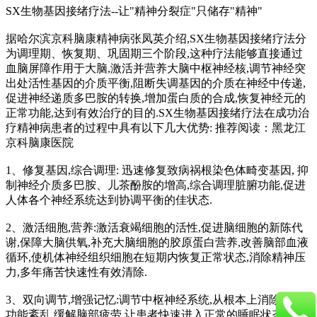
SX生物基因接绪疗法--让"精神分裂症"只储存"精神"
据哈尔滨京科脑康精神病张凤英介绍,SX生物基因接绪疗法分
为调理期、恢复期、巩固期三个阶段,这种疗法能够直接通过
血脑屏障作用于大脑,激活并营养大脑中枢神经核,调节神经突
出处活性基因的介质平衡,阻断失调基因的介质在神经中传递,
促进神经递质多巴胺的转换,增加蛋白质的合成,恢复神经元的
正常功能,达到有效治疗的目的.SX生物基因接绪疗法在成功治
疗精神病患者的过程中具有以下几大优势: 推荐阅读：黑龙江
京科脑康医院
1、修复基因,综合调理: 迅速修复致病祸根染色体畸变基因, 抑
制神经介质多巴胺、儿茶酚胺的增高,综合调理脏腑功能,促进
人体各个神经系统达到协调平衡的佳状态.
2、激活细胞,营养:激活衰竭细胞的活性,促进脑细胞的新陈代
谢,保障大脑供氧,补充大脑细胞的胶原蛋白营养,改善脑部血液
循环,使机体神经组织细胞在短期内恢复正常状态,消除精神压
力,多年痛苦快速性有效清除.
3、双向调节,增强记忆:调节中枢神经系统,从根本上消除神经
功能紊乱,缓解脑部疲劳,让患者快速进入正常的睡眠状态, 调节