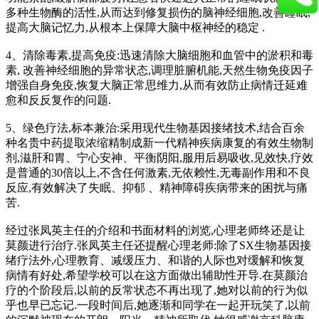
多种生物酶的活性,从而达到修复损伤的脑神经细胞,改善睡眠,
提高大脑记忆力,从根本上保障大脑中枢神经的稳定 .
4、清除毒素,提高免疫:迅速清除大脑细胞和血管中的淤积和毒
素, 改善神经细胞的异常状态,调理脏腑机能,天然生物免疫因子
增强自身免疫,恢复大脑正常思维力,从而有效防止病情迁延难
愈和反反复作的问题.
5、绿色疗法,标本兼治:采用现代生物基因接绪技术,结合百余
种名贵中药提取浓缩精制成新一代精神疾病康复的有效生物制
剂,滋肝和胃、宁心安神、平衡阴阳,服用后易吸收,见效快,疗效
是普通的30倍以上,不含任何激素,无依赖性,无毒副作用和不良
反应,有效解决了失眠、抑郁 、精神障碍疾病带来的困扰与痛
苦.
经过张凤英主任的介绍和书面材料的浏览,心理老师终还是让
莫颜进行治疗.张凤英主任还提醒心理老师:除了SX生物基因接
绪疗法外,心理教育、减缓压力、和谐的人际也对缓解和恢复
病情有好处,希望学校可以在这方面做出辅助性开导.在莫颜治
疗的个阶段后,以前的反常状态不再出现了,她对以前的行为似
乎也早已忘记.一段时间后,她逐渐和同学在一起开玩笑了,以前