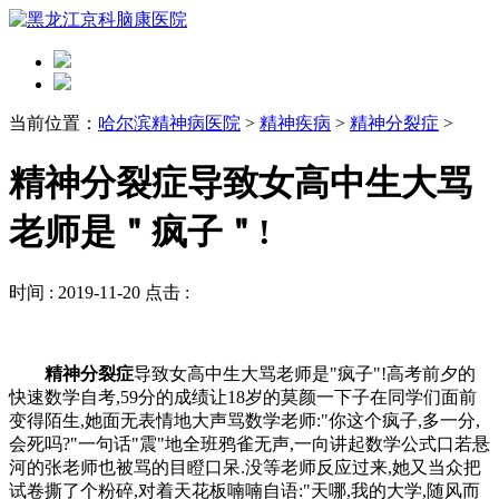
当前位置：
哈尔滨精神病医院
>
精神疾病
>
精神分裂症
>
精神分裂症导致女高中生大骂
老师是＂疯子＂!
时间 :
2019-11-20
点击 :
精神分裂症
导致女高中生大骂老师是"疯子"!高考前夕的
快速数学自考,59分的成绩让18岁的莫颜一下子在同学们面前
变得陌生,她面无表情地大声骂数学老师:"你这个疯子,多一分,
会死吗?"一句话"震"地全班鸦雀无声,一向讲起数学公式口若悬
河的张老师也被骂的目瞪口呆.没等老师反应过来,她又当众把
试卷撕了个粉碎,对着天花板喃喃自语:"天哪,我的大学,随风而