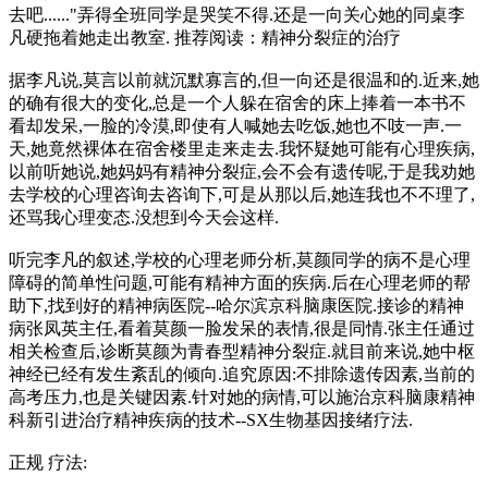
去吧......"弄得全班同学是哭笑不得.还是一向关心她的同桌李
凡硬拖着她走出教室. 推荐阅读：精神分裂症的治疗
据李凡说,莫言以前就沉默寡言的,但一向还是很温和的.近来,她
的确有很大的变化,总是一个人躲在宿舍的床上捧着一本书不
看却发呆,一脸的冷漠,即使有人喊她去吃饭,她也不吱一声.一
天,她竟然裸体在宿舍楼里走来走去.我怀疑她可能有心理疾病,
以前听她说,她妈妈有精神分裂症,会不会有遗传呢,于是我劝她
去学校的心理咨询去咨询下,可是从那以后,她连我也不不理了,
还骂我心理变态.没想到今天会这样.
听完李凡的叙述,学校的心理老师分析,莫颜同学的病不是心理
障碍的简单性问题,可能有精神方面的疾病.后在心理老师的帮
助下,找到好的精神病医院--哈尔滨京科脑康医院.接诊的精神
病张凤英主任,看着莫颜一脸发呆的表情,很是同情.张主任通过
相关检查后,诊断莫颜为青春型精神分裂症.就目前来说,她中枢
神经已经有发生紊乱的倾向.追究原因:不排除遗传因素,当前的
高考压力,也是关键因素.针对她的病情,可以施治京科脑康精神
科新引进治疗精神疾病的技术--SX生物基因接绪疗法.
正规 疗法: