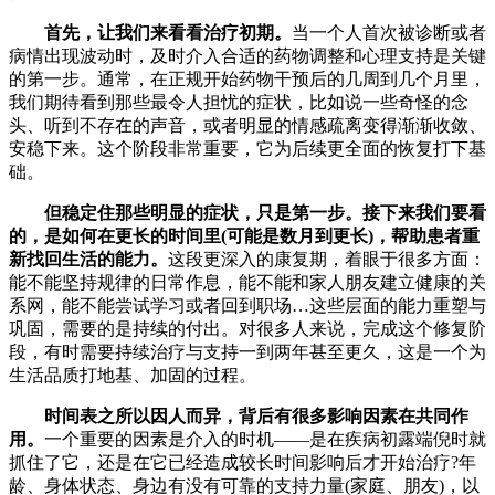
首先，让我们来看看​​治疗初期​​。
当一个人首次被诊断或者
病情出现波动时，及时介入合适的药物调整和心理支持是关键
的第一步。通常，在正规开始药物干预后的几周到几个月里，
我们期待看到那些最令人担忧的症状，比如说一些奇怪的念
头、听到不存在的声音，或者明显的情感疏离变得​​渐渐收敛、
安稳下来​​。这个阶段非常重要，它为后续更全面的恢复打下基
础。
但稳定住那些明显的症状，只是第一步。接下来我们要看
的，是如何在更长的时间里(可能是数月到更长)，帮助患者重
新找回生活的能力。
这段​​更深入的康复期​​，着眼于很多方面：
能不能坚持规律的日常作息，能不能和家人朋友建立健康的关
系网，能不能尝试学习或者回到职场…这些层面的能力重塑与
巩固，需要的是​​持续的付出​​。对很多人来说，完成这个修复阶
段，有时需要持续​​治疗与支持一到两年甚至更久​​，这是一个为
生活品质打地基、加固的过程。
时间表之所以因人而异，背后有很多影响因素在共同作
用。
一个重要的因素是​​介入的时机​​——是在疾病初露端倪时就
抓住了它，还是在它已经造成较长时间影响后才开始治疗?​​年
龄、身体状态、身边有没有可靠的支持力量(家庭、朋友)，以