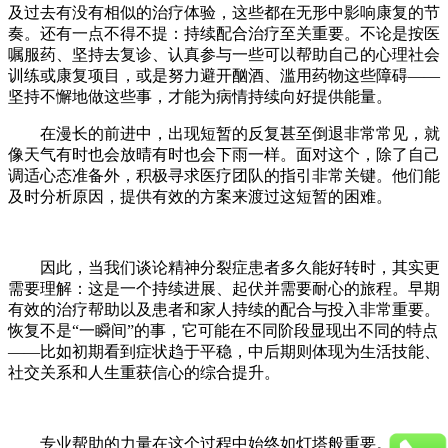
及过去有没有相似的治疗体验​​，这些都在无形中影响康复的节
奏。还有一点不得不提：​​持续配合治疗至关重要​​。不论是按医
嘱服药、坚持去复诊、认真参与一些可以帮助自己的心理社会
训练或康复项目，或是努力避开酗酒、滥用药物这些障碍——
坚持不懈地做这些事，才能为病情持续向好提供能量。
在漫长的前进中，出现​​短暂的反复甚至倒退非常常见​​，就
像天气有时也会放晴有时也会下雨一样。面对这个，除了自己
调适心态准备外，​​积极寻求医疗团队的指引非常关键​​。他们能
及时分析原因，提供有效的方案来渡过这短暂的困难。
因此，当我们谈论精神分裂症患者多久能好转时，其实更
需要理解：这​​是一个持续进展、起伏并需要耐心的旅程​​。​​早期
有效的治疗帮助以及患者和家人持续的配合与投入​​非常重要。
恢复不是“一瞬间”的事，它可能在不同阶段显现出不同的特点
——比如初期看到症状趋于平稳，中后期则体现为生活技能、
社交关系和人生重获信心的综合提升。
​​专业帮助的力量​​在这个过程中始终如灯塔般重要。精神科