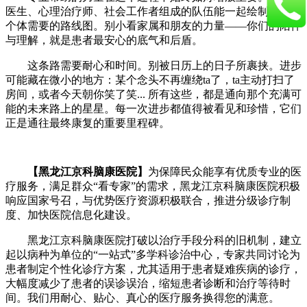
医生、心理治疗师、社会工作者组成的队伍能一起绘制最贴合
个体需要的路线图。别小看家属和朋友的力量——你们的陪伴
与理解，就是患者最安心的底气和后盾。
这条路需要​​耐心和时间​​。别被日历上的日子所裹挟。进步
可能藏在微小的地方：某个念头不再缠绕ta了，ta主动打扫了
房间，或者今天朝你笑了笑... 所有这些，都是通向那个充满可
能的未来路上的星星。每一次进步都值得被看见和珍惜，它们
正是通往最终康复的重要里程碑。
【黑龙江京科脑康医院】
为保障民众能享有优质专业的医
疗服务，满足群众“看专家”的需求，黑龙江京科脑康医院积极
响应国家号召，与优势医疗资源积极联合，推进分级诊疗制
度、加快医院信息化建设。
黑龙江京科脑康医院打破以治疗手段分科的旧机制，建立
起以病种为单位的“一站式”多学科诊治中心，专家共同讨论为
患者制定个性化诊疗方案，尤其适用于患者疑难疾病的诊疗，
大幅度减少了患者的误诊误治，缩短患者诊断和治疗等待时
间。我们用耐心、贴心、真心的医疗服务换得您的满意。