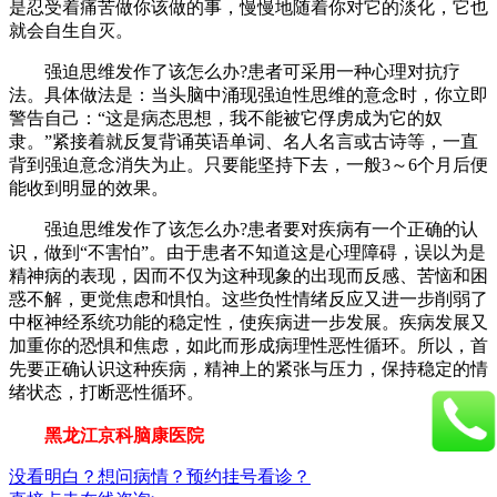
是忍受着痛苦做你该做的事，慢慢地随着你对它的淡化，它也
就会自生自灭。
强迫思维发作了该怎么办?患者可采用一种心理对抗疗
法。具体做法是：当头脑中涌现强迫性思维的意念时，你立即
警告自己：“这是病态思想，我不能被它俘虏成为它的奴
隶。”紧接着就反复背诵英语单词、名人名言或古诗等，一直
背到强迫意念消失为止。只要能坚持下去，一般3～6个月后便
能收到明显的效果。
强迫思维发作了该怎么办?患者要对疾病有一个正确的认
识，做到“不害怕”。由于患者不知道这是心理障碍，误以为是
精神病的表现，因而不仅为这种现象的出现而反感、苦恼和困
惑不解，更觉焦虑和惧怕。这些负性情绪反应又进一步削弱了
中枢神经系统功能的稳定性，使疾病进一步发展。疾病发展又
加重你的恐惧和焦虑，如此而形成病理性恶性循环。所以，首
先要正确认识这种疾病，精神上的紧张与压力，保持稳定的情
绪状态，打断恶性循环。
黑龙江京科脑康医院
没看明白？想问病情？预约挂号看诊？