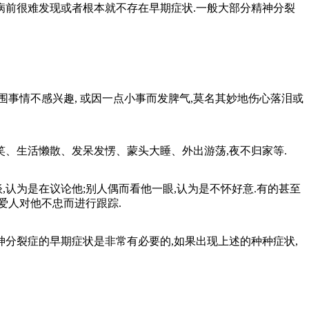
病前很难发现或者根本就不存在早期症状.一般大部分精神分裂
事情不感兴趣, 或因一点小事而发脾气,莫名其妙地伤心落泪或
笑、生活懒散、发呆发愣、蒙头大睡、外出游荡,夜不归家等.
认为是在议论他;别人偶而看他一眼,认为是不怀好意.有的甚至
爱人对他不忠而进行跟踪.
分裂症的早期症状是非常有必要的,如果出现上述的种种症状,