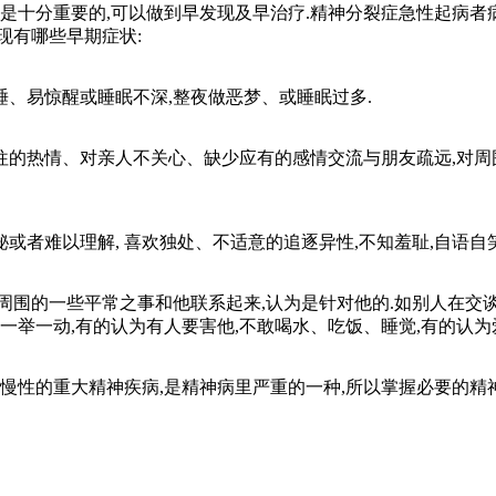
是十分重要的,可以做到早发现及早治疗.精神分裂症急性起病者
现有哪些早期症状:
、易惊醒或睡眠不深,整夜做恶梦、或睡眠过多.
的热情、对亲人不关心、缺少应有的感情交流与朋友疏远,对周围
者难以理解, 喜欢独处、不适意的追逐异性,不知羞耻,自语自
围的一些平常之事和他联系起来,认为是针对他的.如别人在交谈,
一举一动,有的认为有人要害他,不敢喝水、吃饭、睡觉,有的认为
性的重大精神疾病,是精神病里严重的一种,所以掌握必要的精神