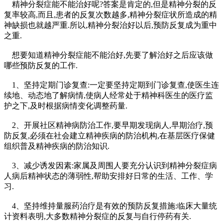
精神分裂症能不能治好呢?答案是肯定的,但是精神分裂的反
复率较高,而且,患者的反复次数越多,精神分裂症状所造成的精
神缺损也就越严重.所以,精神分裂治好以后,预防反复成为重中
之重.
想要知道精神分裂症能不能治好,先要了解治好之后应该做
哪些预防反复的工作.
1、坚持定期门诊复查:一定要坚持定期到门诊复查,使医生连
续地、动态地了解病情,使病人经常处于精神科医生的医疗监
护之下,及时根据病情变化调整药量.
2、开展社区精神病防治工作,要早期发现病人,早期治疗,预
防反复,必须在社会建立精神疾病的防治机构,在基层医疗保健
组织普及精神疾病的防治知识.
3、减少诱发因素:家属及周围人要充分认识到精神分裂症病
人病后精神状态的薄弱性,帮助安排好日常的生活、工作、学
习.
4、坚持维持量服药治疗是有效的预防反复措施:临床大量统
计资料表明,大多数精神分裂症的反复与自行停药有关.