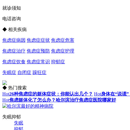
就诊须知
电话咨询
◆ 相关疾病
焦虑症病因
焦虑症症状
焦虑症危害
焦虑症治疗
焦虑症预防
焦虑症护理
焦虑症饮食
焦虑症常识
抑郁症
失眠症
自闭症
躁狂症
◆ 热门搜索
Hot
26种焦虑症的躯体症状：你能认出几个？
Hot
身体在“说谎
Hot
焦虑躯体化了怎么办？哈尔滨治疗焦虑症医院哪家好
失眠抑郁
失眠
抑郁