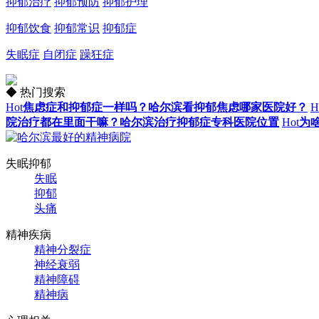
抑郁治疗
抑郁预防
抑郁护理
抑郁饮食
抑郁常识
抑郁症
失眠症
自闭症
躁狂症
◆ 热门搜索
Hot
焦虑症和抑郁症一样吗？哈尔滨看抑郁焦虑哪家医院好？
H
院治疗都在里面干嘛？哈尔滨治疗抑郁症专科医院位置
Hot
为
失眠抑郁
失眠
抑郁
头痛
精神疾病
精神分裂症
神经衰弱
精神障碍
精神病