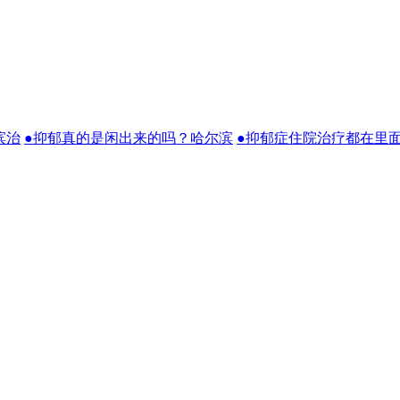
滨治
●抑郁真的是闲出来的吗？哈尔滨
●抑郁症住院治疗都在里