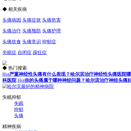
◆ 相关疾病
头痛病因
头痛症状
头痛危害
头痛治疗
头痛预防
头痛护理
头痛饮食
头痛常识
抑郁症
失眠症
自闭症
躁狂症
◆ 热门搜索
Hot
严重神经性头痛有什么表现？哈尔滨治疗神经性头痛医院哪
科医院
Hot
你的头痛属于哪种神经问题？哈尔滨治疗神经头痛
失眠抑郁
失眠
抑郁
头痛
精神疾病