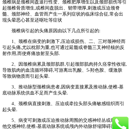
颈椎病是颈椎间盘退行性变、颈椎肥厚增生以及颈部损伤等引
起颈椎骨质增生,或椎间盘脱出、韧带增厚,刺激或压迫颈脊
髓、颈部神经、血管而产生一系列症状的临床综合征,常会出
现头晕恶心甚至还呕吐等症状
颈椎病引起的头痛原因由以下几点所引起的:
1、颈椎在病变的刺激下,压迫或损伤、二、三对颈神经而
引起头痛,尤以枕部为重,也可通过延髓或脊髓三叉神经核的反
射作用,而使疼痛放射至头部.
2、因颈椎病累及颈部肌群,引起颈部肌肉持久痉挛性收缩,
导致肌肉的血流循环障碍,可游离出乳酸、5-羟色胺、缓激肤
等致病物质而引起头晕.
3、推动脉型颈椎病患者,因病变直接累及推动脉,使椎-基
底动脉系统供血不足而产生头晕.
4、颈椎病直接刺激、压迫或牵拉头部头痛敏感组织而引
起头晕.
5、病变可刺激或压迫推动脉周围的交感神经丛或颈部其
他交感神经,使椎-基底动脉系统或颅内外动脉舒缩障碍而产生