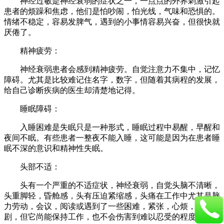
神经过敏是神经衰弱的症状之一，一点点的外界刺激引起
患者的烦躁和焦虑，他们是怕吵闹，怕光线，气味和恐惧的。
情绪不稳定，容易发脾气，遇到的小事情容易兴奋，但很快就
厌倦了。
精神疲劳：
神经衰弱患者会感到精神疲劳。自觉注意力不集中，记忆
障碍。尤其是比较难记住名字，数字，但随着其病程的发展，
给自己诊断疾病的医生却清楚地记得。
睡眠障碍：
入睡困难是失眠只是一种形式，睡眠过程中易醒，早醒和
夜间不眠。有些患者一整夜不能入睡，这可能是因为在患者睡
眠不深的意识和精神性失眠。
头部不适：
头有一个严重的不适症状，神经衰弱，自觉头脑不清晰，
头重脚轻，昏舱感，头有压迫紧缩感，头痛在工作中尤其是脑
力劳动，会议，阅读或遇到了一些困难，紧张，心烦，焦虑加
剧，但它尚能保持工作，也不会伤害到难以忍受的程度。