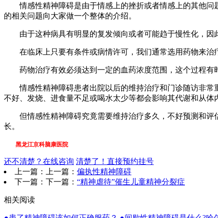
情感性精神障碍是由于情感上的挫折或者情感上的其他问题
的相关问题向大家做一个整体的介绍。
由于这种病具有明显的复发倾向或者可能趋于慢性化，因此
在临床上只要有条件或病情许可，我们通常选用药物来治疗
药物治疗有效必须达到一定的血药浓度范围，这个过程有时需
情感性精神障碍患者出院以后的维持治疗和门诊随访非常重
不好、发烧、进食量不足或喝水太少等都会影响其代谢和从体
但情感性精神障碍究竟需要维持治疗多久，不好预测和评估
长。
黑龙江京科脑康医院
还不清楚？在线咨询
清楚了！直接预约挂号
上一篇：上一篇：
偏执性精神障碍
下一篇：下一篇：
“精神虐待”催生儿童精神分裂症
相关阅读
●患了精神障碍该如何正确服药？
●间歇性精神障碍是什么?哈