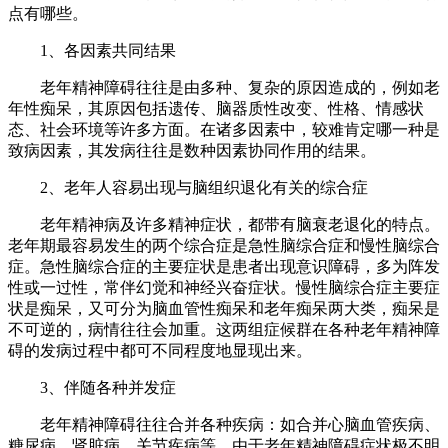
点有哪些。
1、各因素共同结果
老年精神障碍往往是由多种、复杂的原因造成的，例如老
年性痴呆，其原因包括遗传、脑器质性改变、性格、情感状
态、社会环境等许多方面。在诸多因素中，较难肯定哪一种是
致病因素，其发病往往是数种因素协同作用的结果。
2、老年人容易出现与脑组织退化有关的综合症
老年精神病及许多精神症状，都带有脑衰老退化的特点。
老年期最容易发生的两个综合症是急性脑综合症和慢性脑综合
症。急性脑综合症的主要症状是患者出现意识障碍，多为阵发
性或一过性，常伴幻觉和神经兴奋症状。慢性脑综合症主要症
状是痴呆，又可分为脑血管性痴呆和老年痴呆两大类，痴呆是
不可逆的，病情往往会加重。这两组症候群在各种老年精神障
碍的发病过程中都可不同程度地显现出来。
3、伴随各种并发症
老年精神障碍往往合并各种疾病：如合并心脑血管疾病、
糖尿病、肾脏病、关节疾病等。由于老年精神障碍症状极不明