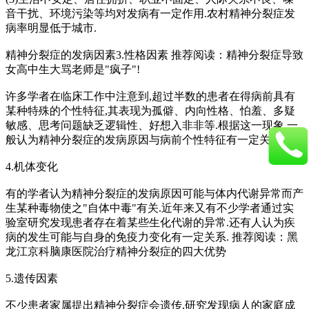
音干扰、环境污染等均对发病有一定作用.农村精神分裂症发
病率明显低于城市.
精神分裂症的发病因素3.性格因素 推荐阅读：精神分裂症导致
女高中生大骂老师是"疯子"!
许多学者在临床工作中注意到,超过半数的患者在得病前具有
某种特殊的个性特征,其表现为孤僻、内向性格、怕羞、多疑
敏感、思考问题缺乏逻辑性、好想入非非等.根据这一现象,一
般认为精神分裂症的发病原因与病前个性特征有一定关系.
4.机体变化
有的学者认为精神分裂症的发病原因可能与体内代谢异常而产
生某种毒物使之"自体中毒"有关.近年来又有不少学者通过实
验室研究发现患者存在着某些生化代谢的异常.还有人认为疾
病的发生可能与自身的免疫力变化有一定关系. 推荐阅读：黑
龙江京科脑康医院治疗精神分裂症的四大优势
5.遗传因素
不少患者家属提出精神分裂症会遗传,研究发现病人的家庭成