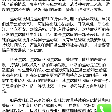
视当前的情况，集中精力去应对挑战，从某种程度上来说，适
度的焦虑还有助于激发我们的潜能，提高工作和学习效率。
焦虑症状则是焦虑情绪在身体和心理上的具体表现。当我
们处于焦虑状态时，可能会出现心跳加快、呼吸急促、手心出
汗、坐立不安、烦躁易怒、难以入睡等症状。这些症状可能在
正常的焦虑情绪中出现，也可能是焦虑症的一部分表现。但单
纯的焦虑症状并不等同于焦虑症，只有当这些症状频繁出现、
持续时间较长，严重影响到日常生活和社会功能时，才需要警
惕是否发展成了焦虑症。
区分焦虑、焦虑症状和焦虑症，关键在于情绪的严重程
度、持续时间以及对生活的影响程度。正常的焦虑是短暂的、
适度的，对生活影响较小;焦虑症状可能在正常焦虑和焦虑症
中都有体现，但在焦虑症中更为严重和持久;焦虑症则是一种
需要专业诊断和治疗的精神障碍，其焦虑情绪和症状严重干扰
了患者的日常生活，导致社交、工作、学习等多方面出现困
难。
如果发现自己或身边的人出现过度且持续的焦虑情绪和相
关症状，不要盲目给自己或他人贴上 “焦虑症” 的标签，但也
不能掉以轻心，应及时寻求专业心理咨询师或精神科医生的帮