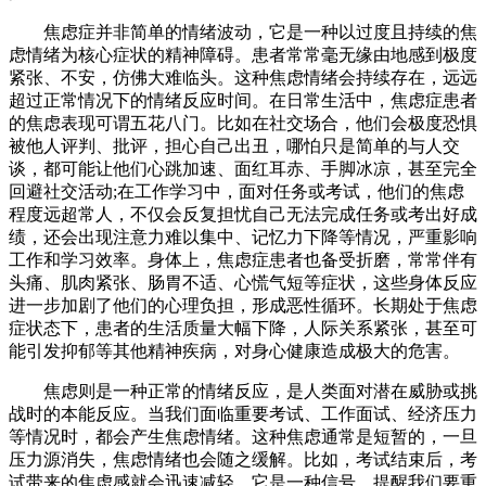
焦虑症并非简单的情绪波动，它是一种以过度且持续的焦
虑情绪为核心症状的精神障碍。患者常常毫无缘由地感到极度
紧张、不安，仿佛大难临头。这种焦虑情绪会持续存在，远远
超过正常情况下的情绪反应时间。在日常生活中，焦虑症患者
的焦虑表现可谓五花八门。比如在社交场合，他们会极度恐惧
被他人评判、批评，担心自己出丑，哪怕只是简单的与人交
谈，都可能让他们心跳加速、面红耳赤、手脚冰凉，甚至完全
回避社交活动;在工作学习中，面对任务或考试，他们的焦虑
程度远超常人，不仅会反复担忧自己无法完成任务或考出好成
绩，还会出现注意力难以集中、记忆力下降等情况，严重影响
工作和学习效率。身体上，焦虑症患者也备受折磨，常常伴有
头痛、肌肉紧张、肠胃不适、心慌气短等症状，这些身体反应
进一步加剧了他们的心理负担，形成恶性循环。长期处于焦虑
症状态下，患者的生活质量大幅下降，人际关系紧张，甚至可
能引发抑郁等其他精神疾病，对身心健康造成极大的危害。
焦虑则是一种正常的情绪反应，是人类面对潜在威胁或挑
战时的本能反应。当我们面临重要考试、工作面试、经济压力
等情况时，都会产生焦虑情绪。这种焦虑通常是短暂的，一旦
压力源消失，焦虑情绪也会随之缓解。比如，考试结束后，考
试带来的焦虑感就会迅速减轻。它是一种信号，提醒我们要重